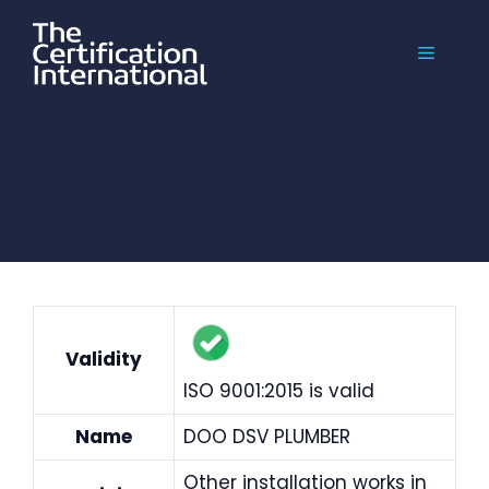
Skip
to
MENU
content
Validity
ISO 9001:2015 is valid
Name
DOO DSV PLUMBER
Other installation works in