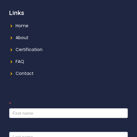
Links
Home
About
Certification
FAQ
Contact
*
I
f
y
o
u